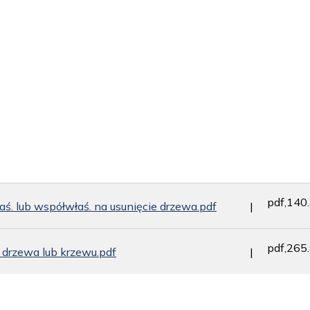
pdf,140
łaś. lub współwłaś. na usunięcie drzewa.pdf
pdf,265
 drzewa lub krzewu.pdf