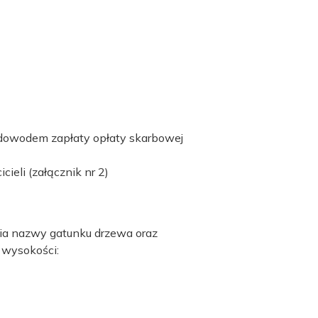
z dowodem zapłaty opłaty skarbowej
ieli (załącznik nr 2)
enia nazwy gatunku drzewa oraz
 wysokości: