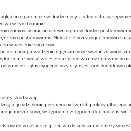
 oględzin organ może w drodze decyzji administracyjnej wni
zeciwu w tym terminie.
nia zamiaru usunięcia drzewa organ w drodze postanowieni
oręczenia postanowienia. Nałożenie przez organ obowiązku uz
 na wniesienie sprzeciwu.
 od dnia przeprowadzenia oględzin może wydać zaświadczen
yłącza możliwość wniesienia sprzeciwu oraz uprawnia do us
a wniosek zgłaszającego, przy czym jest ono dodatkowo pła
 opłaty skarbowej.
ającego udzielenie pełnomocnictwa lub prokury albo jego odpi
anego małżonkowi, wstępnemu, zstępnemu lub rodzeństwu, 
odstaw do wniesienia sprzeciwu do zgłoszenia należy wnieś