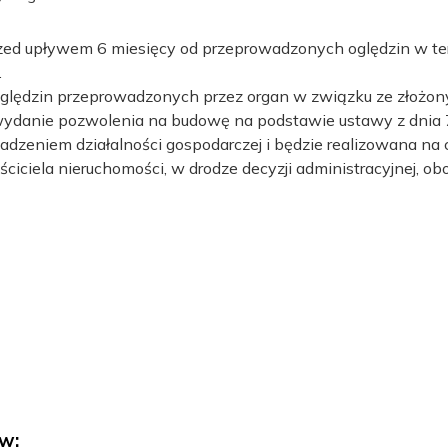
ed upływem 6 miesięcy od przeprowadzonych oględzin w tere
.
a oględzin przeprowadzonych przez organ w związku ze złożo
wydanie pozwolenia na budowę na podstawie ustawy z dnia 7
zeniem działalności gospodarczej i będzie realizowana na cz
ściciela nieruchomości, w drodze decyzji administracyjnej, o
w: