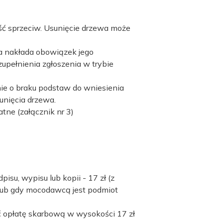
eść sprzeciw. Usunięcie drzewa może
a nakłada obowiązek jego
upełnienia zgłoszenia w trybie
ie o braku podstaw do wniesienia
unięcia drzewa.
tne (załącznik nr 3)
su, wypisu lub kopii - 17 zł (z
lub gdy mocodawcą jest podmiot
ć opłatę skarbową w wysokości 17 zł