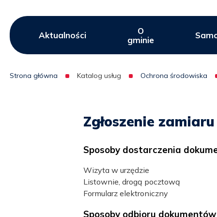
O
Menu
Aktualności
Samo
gminie
serwisu
Strona główna
Katalog usług
Ochrona środowiska
Ścieżka
nawigacyjna
Zgłoszenie zamiaru
Sposoby dostarczenia dokum
Wizyta w urzędzie
Listownie, drogą pocztową
Formularz elektroniczny
Sposoby odbioru dokumentów