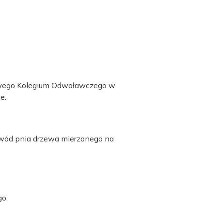
dowego Kolegium Odwoławczego w
e.
obwód pnia drzewa mierzonego na
go,