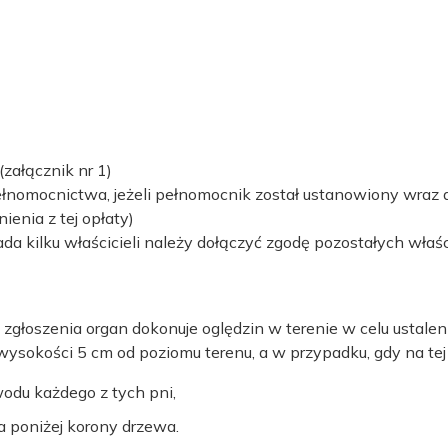
(załącznik nr 1)
pełnomocnictwa, jeżeli pełnomocnik został ustanowiony wra
ienia z tej opłaty)
 kilku właścicieli należy dołączyć zgodę pozostałych właścic
 zgłoszenia organ dokonuje oględzin w terenie w celu ustal
sokości 5 cm od poziomu terenu, a w przypadku, gdy na tej
wodu każdego z tych pni,
a poniżej korony drzewa.