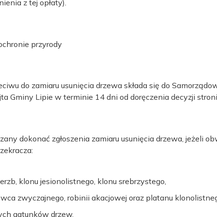
enia z tej opłaty).
ochronie przyrody
zeciwu do zamiaru usunięcia drzewa składa się do Samorzą
 Gminy Lipie w terminie 14 dni od doręczenia decyzji stroni
ązany dokonać zgłoszenia zamiaru usunięcia drzewa, jeżeli 
rzekracza:
rzb, klonu jesionolistnego, klonu srebrzystego,
ca zwyczajnego, robinii akacjowej oraz platanu klonolistne
ych gatunków drzew.