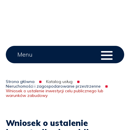
Lipie
Main
Menu
Menu
serwisu
menu
Strona główna
Katalog usług
Nieruchomości i zagospodarowanie przestrzenne
Ścieżka
Wniosek o ustalenie inwestycji celu publicznego lub
warunków zabudowy
nawigacyjna
Wniosek o ustalenie