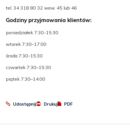
tel. 34 318 80 32 wew. 45 lub 46
Godziny przyjmowania klientów:
poniedziałek 7:30-15:30
wtorek 7:30–17:00
środa 7:30-15:30
czwartek 7:30–15:30
piątek 7:30–14:00
:
Otworzy
Udostępnij
Drukuj
PDF
Facebook
się
w
nowej
karcie