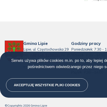
Gmina Lipie
Godziny pracy
Lipie, ul. Częstochowska 29
Poniedziałek: 7:30 - 
tel.:
+48 (34) 3188032
do 35
Wtorek: 7:30 - 17:00
Serwis używa plików cookies m.in. po to, aby lepiej 
fax:
+48 (34) 3188032
Środa : 7:30 - 15:30
e-mail:
sekretariat@uglipie.pl
Czwartek: 7:30 - 15:3
pośrednictwem odwiedzanego przez niego se
Piątek: 7:30 - 14:00
AKCEPTUJĘ WSZYSTKIE PLIKI
COOKIES
©Copyrights
2026
Gmina Lipie