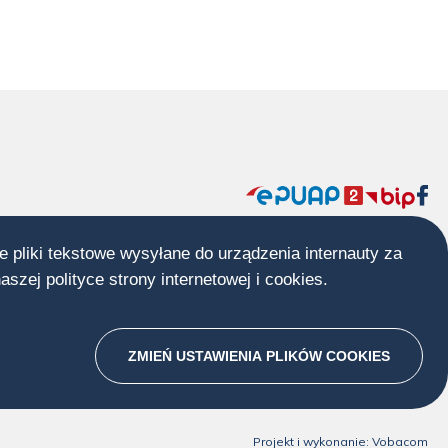
Menu
społecznościow
e pliki tekstowe wysyłane do urządzenia internauty za
środkowa
naszej
polityce strony internetowej i cookies
Otworzy
.
stopka
się
w
ZMIEŃ USTAWIENIA PLIKÓW
nowej
COOKIES
karcie
Projekt i wykonanie:
Vobacom
Ot