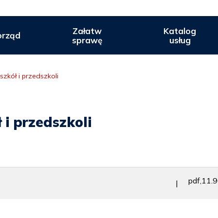
Załatw
Katalog
rząd
sprawę
usług
szkół i przedszkoli
 i przedszkoli
pdf,11.