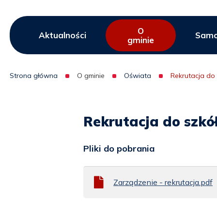
O
Menu
Aktualności
Samo
gminie
serwisu
Strona główna
O gminie
Oświata
Rekrutacja do 
Ścieżka
nawigacyjna
Rekrutacja do szkół
Pliki do pobrania
Zarządzenie - rekrutacja.pdf