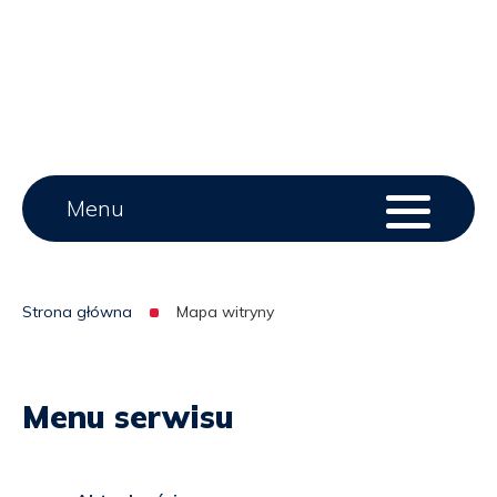
Main
Menu
Menu
serwisu
menu
Strona główna
Mapa witryny
Ścieżka
nawigacyjna
Menu serwisu