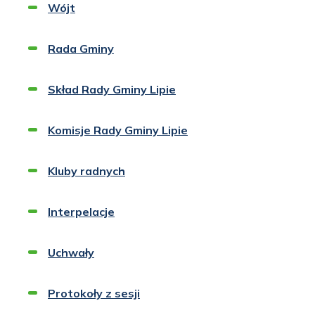
Wójt
Rada Gminy
Skład Rady Gminy Lipie
Komisje Rady Gminy Lipie
Kluby radnych
Interpelacje
Uchwały
Otworzy
się
w
Protokoły z sesji
nowej
karcie