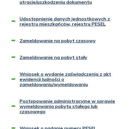
utracie/uszkodzeniu dokumentu
Udostępnienie danych jednostkowych z
rejestru mieszkańców, rejestru PESEL
Zameldowanie na pobyt czasowy
Zameldowanie na pobyt stały
Wniosek o wydanie zaświadczenia z akt
ewidencji ludności o
zameldowaniu/wymeldowaniu
Postępowanie administracyjne w sprawie
wymeldowania pobytu stałego lub
czasowego
Wniosek o nadanie numeru PESEL