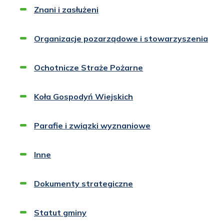
Znani i zasłużeni
Organizacje pozarządowe i stowarzyszenia
Ochotnicze Straże Pożarne
Koła Gospodyń Wiejskich
Parafie i związki wyznaniowe
Inne
Dokumenty strategiczne
Statut gminy
Otworzy