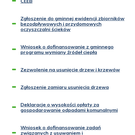
CEEB
Zgłoszenie do gminnej ewidencji zbiorników
bezodpływowych i przydomowych
oczyszczalni ścieków
Wniosek o dofinansowanie z gminnego
programu wymiany źródeł ciepła
Zezwolenie na usunięcie drzew i krzewów
Zgłoszenie zamiaru usunięcia drzewa
Deklaracje o wysokości opłaty za
gospodarowanie odpadami komunalnymi
Wniosek o dofinansowanie zadań
związanych z usuwaniem i