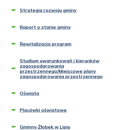
się
w
Strategia rozwoju gminy
nowej
Otworzy
karcie
się
w
Raport o stanie gminy
nowej
Otworzy
karcie
się
w
Rewitalizacja program
nowej
Otworzy
karcie
się
w
Studium uwarunkowań i kierunków
nowej
zagospodarowania
karcie
Otworzy
przestrzennego/Miejscowe plany
się
zagospodarowania przestrzennego
w
nowej
karcie
Oświata
Placówki oświatowe
Gminny Żłobek w Lipiu