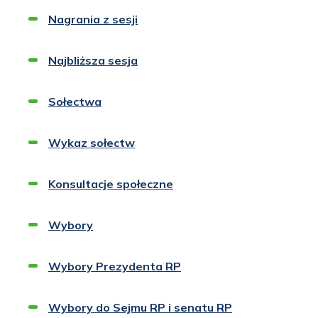
Nagrania z sesji
Otworzy
się
w
Najbliższa sesja
nowej
Otworzy
karcie
się
w
Sołectwa
nowej
karcie
Wykaz sołectw
Otworzy
się
w
Konsultacje społeczne
nowej
karcie
Wybory
Wybory Prezydenta RP
Wybory do Sejmu RP i senatu RP