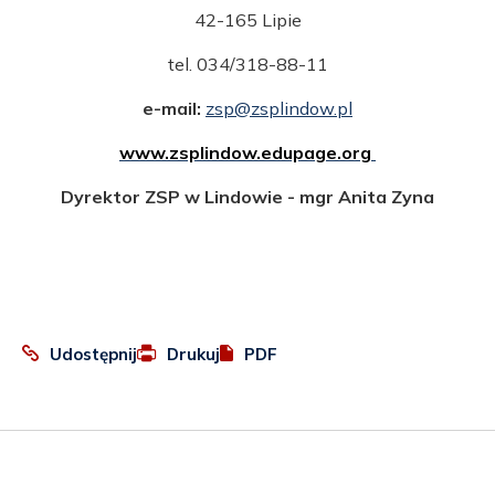
42-165 Lipie
tel. 034/318-88-11
e-mail:
zsp@zsplindow.pl
www.zsplindow.edupage.org
Dyrektor ZSP w Lindowie - mgr Anita Zyna
:
Otworzy
Udostępnij
Drukuj
PDF
Facebook
się
w
nowej
karcie