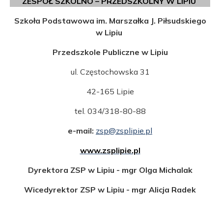
ZESPÓŁ SZKOLNO – PRZEDSZKOLNY W LIPIU
Szkoła Podstawowa im. Marszałka J. Piłsudskiego
w Lipiu
Przedszkole Publiczne w Lipiu
ul. Częstochowska 31
42-165 Lipie
tel. 034/318-80-88
e-mail:
zsp@zsplipie.pl
www.zsplipie.pl
Dyrektora ZSP w Lipiu - mgr Olga Michalak
Wicedyrektor ZSP w Lipiu - mgr Alicja Radek