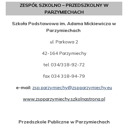
ZESPÓŁ SZKOLNO – PRZEDSZKOLNY W
PARZYMIECHACH
Szkoła Podstawowa im. Adama Mickiewicza w
Parzymiechach
ul. Parkowa 2
42-164 Parzymiechy
tel. 034/318-92-72
fax 034 318-94-79
e-mail:
zsp.parzymiechy@zspparzymiechy.eu
www.zspparzymiechy.szkolnastrona.pl
Przedszkole Publiczne w Parzymiechach