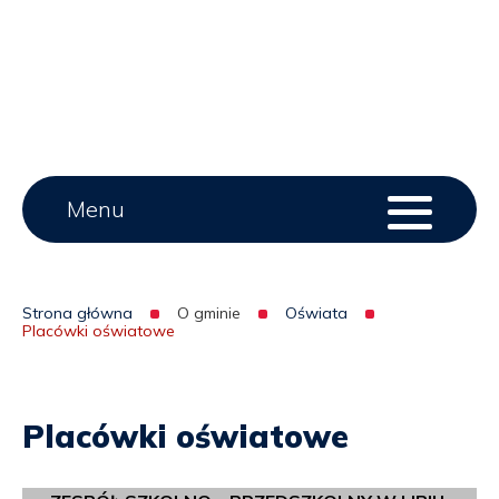
Main
Menu
Menu
serwisu
menu
Strona główna
O gminie
Oświata
Placówki oświatowe
Ścieżka
nawigacyjna
Placówki oświatowe