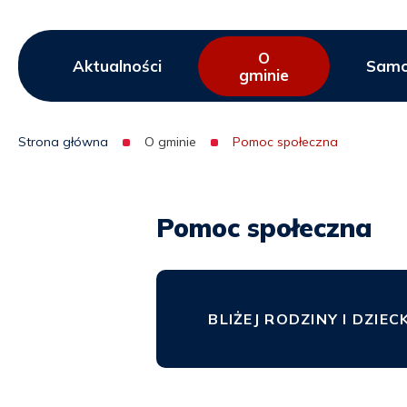
O
Menu
Aktualności
Samo
gminie
serwisu
Strona główna
O gminie
Pomoc społeczna
Ścieżka
nawigacyjna
Pomoc społeczna
BLIŻEJ RODZINY I DZIEC