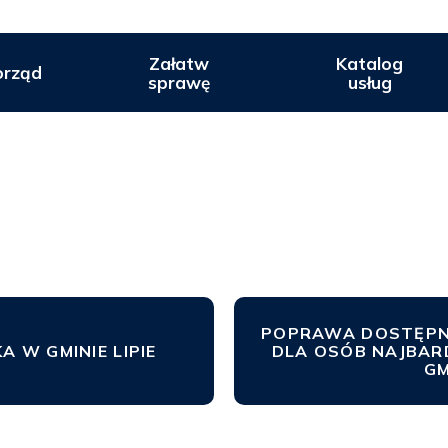
Załatw
Katalog
rząd
sprawę
usług
POPRAWA DOSTĘPN
KA W GMINIE LIPIE
DLA OSÓB NAJBAR
GM