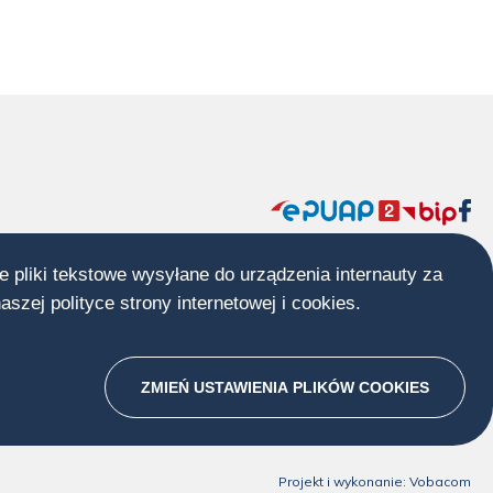
Menu
społecznościow
e pliki tekstowe wysyłane do urządzenia internauty za
środkowa
naszej
polityce strony internetowej i cookies
Otworzy
.
stopka
się
w
ZMIEŃ USTAWIENIA PLIKÓW
nowej
COOKIES
karcie
Projekt i wykonanie:
Vobacom
Ot