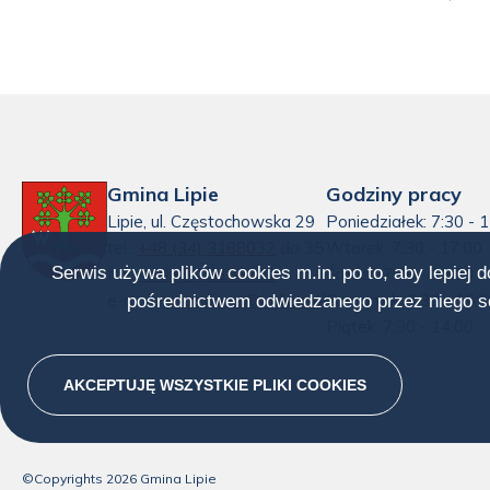
Gmina Lipie
Godziny pracy
Lipie, ul. Częstochowska 29
Poniedziałek: 7:30 - 
tel.:
+48 (34) 3188032
do 35
Wtorek: 7:30 - 17:00
Serwis używa plików cookies m.in. po to, aby lepiej 
fax:
+48 (34) 3188032
Środa : 7:30 - 15:30
e-mail:
sekretariat@uglipie.pl
Czwartek: 7:30 - 15:3
pośrednictwem odwiedzanego przez niego se
Piątek: 7:30 - 14:00
AKCEPTUJĘ WSZYSTKIE PLIKI
COOKIES
©Copyrights
2026
Gmina Lipie