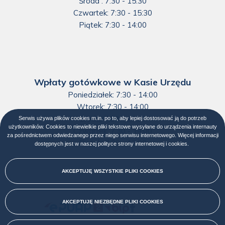
Środa : 7:30 - 15:30
Czwartek: 7:30 - 15:30
Piątek: 7:30 - 14:00
Wpłaty gotówkowe w Kasie Urzędu
Poniedziałek: 7:30 - 14:00
Wtorek: 7:30 - 14:00
Środa: 7:30 - 14:00
Serwis używa plików cookies m.in. po to, aby lepiej dostosować ją do potrzeb
użytkowników. Cookies to niewielkie pliki tekstowe wysyłane do urządzenia internauty
Czwartek: 7:30 - 14:00
za pośrednictwem odwiedzanego przez niego serwisu internetowego. Więcej informacji
Piątek: 7:30 - 13:00
dostępnych jest w naszej
polityce strony internetowej i cookies
Otworzy
.
się
w
nowej
AKCEPTUJĘ WSZYSTKIE PLIKI
COOKIES
karcie
AKCEPTUJĘ NIEZBĘDNE PLIKI
COOKIES
Menu