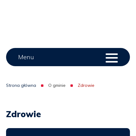
Main
Menu
Menu
serwisu
menu
Strona główna
O gminie
Zdrowie
Ścieżka
nawigacyjna
Zdrowie