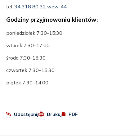
tel.
34 318 80 32 wew. 44
Godziny przyjmowania klientów:
poniedziałek 7:30-15:30
wtorek 7:30–17:00
środa 7:30-15:30
czwartek 7:30–15:30
piątek 7:30–14:00
:
Otworzy
Udostępnij
Drukuj
PDF
Facebook
się
w
nowej
karcie