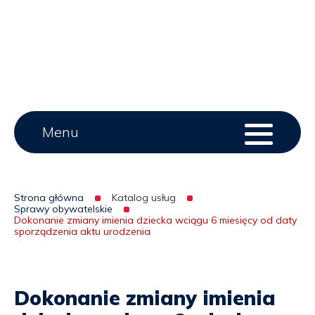
urodzenia
|
UG
Lipie
Main
Menu
Menu
serwisu
menu
Strona główna
Katalog usług
Sprawy obywatelskie
Ścieżka
Dokonanie zmiany imienia dziecka wciągu 6 miesięcy od daty
sporządzenia aktu urodzenia
nawigacyjna
Dokonanie zmiany imienia