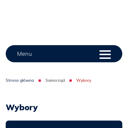
Main
Menu
Menu
serwisu
menu
Strona główna
Samorząd
Wybory
Ścieżka
nawigacyjna
Wybory