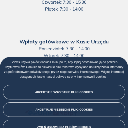
Czwartek: 7:30 - 15:30
Piątek: 7:30 - 14:00
Wpłaty gotówkowe w Kasie Urzędu
Poniedziałek: 7:30 - 14:00
Wtorek: 7:30 - 14:00
Środa: 7:30 - 14:00
Serwis używa plików cookies m.in. po to, aby lepiej dostosować ją do potrzeb
użytkowników. Cookies to niewielkie pliki tekstowe wysyłane do urządzenia internauty
Czwartek: 7:30 - 14:00
za pośrednictwem odwiedzanego przez niego serwisu internetowego. Więcej informacji
Piątek: 7:30 - 13:00
dostępnych jest w naszej
polityce strony internetowej i cookies
Otworzy
.
się
w
nowej
AKCEPTUJĘ WSZYSTKIE PLIKI
COOKIES
karcie
AKCEPTUJĘ NIEZBĘDNE PLIKI
COOKIES
Menu
społecznościowe
ZMIEŃ USTAWIENIA PLIKÓW
COOKIES