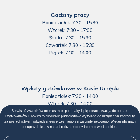
Godziny pracy
Poniedziałek: 7:30 - 15:30
Wtorek: 7:30 - 17:00
Środa : 7:30 - 15:30
Czwartek: 7:30 - 15:30
Piątek: 7:30 - 14:00
Wpłaty gotówkowe w Kasie Urzędu
Poniedziałek: 7:30 - 14:00
Wtorek: 7:30 - 14:00
Środa: 7:30 - 14:00
Serwis używa plików cookies m.in. po to, aby lepiej dostosować ją do potrzeb
użytkowników. Cookies to niewielkie pliki tekstowe wysyłane do urządzenia internauty
Czwartek: 7:30 - 14:00
za pośrednictwem odwiedzanego przez niego serwisu internetowego. Więcej informacji
Piątek: 7:30 - 13:00
dostępnych jest w naszej
polityce strony internetowej i cookies
Otworzy
.
się
w