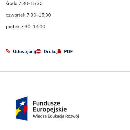
środa 7:30-15:30
czwartek 7:30–15:30
piątek 7:30–14:00
:
Otworzy
Udostępnij
Drukuj
PDF
Facebook
się
w
nowej
karcie