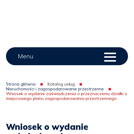
przestrzennego
|
UG
Lipie
Main
Menu
Menu
serwisu
menu
Strona główna
Katalog usług
Nieruchomości i zagospodarowanie przestrzenne
Ścieżka
Wniosek o wydanie zaświadczenia o przeznaczeniu działki z
miejscowego planu zagospodarowania przestrzennego
nawigacyjna
Wniosek o wydanie