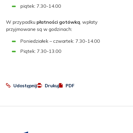
piątek: 7.30-14.00
W przypadku
płatności gotówką
, wpłaty
przyjmowane są w godzinach:
Poniedziałek – czwartek: 7.30-14.00
Piątek: 7.30-13.00
:
Otworzy
Udostępnij
Drukuj
PDF
Facebook
się
w
nowej
karcie