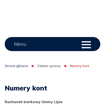
Main
Menu
Menu
serwisu
menu
Strona główna
Załatw sprawę
Numery kont
Ścieżka
nawigacyjna
Numery kont
Rachunek bankowy Gminy Lipie