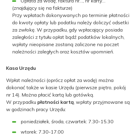
Opłata za wodę, faktura nr…, nr karty…
(znajdujący się na fakturze)
Przy wpłatach dokonywanych po terminie płatności
do kwoty opłaty lub podatku należy doliczyć odsetki
za zwłokę. W przypadku, gdy wpłacający posiada
zaległości z tytułu opłat bądź podatków lokalnych,
wpłaty nieopisane zostaną zaliczone na poczet
należności zaległych oraz kosztów upomnień.
Kasa Urzędu
Wpłat należności (oprócz opłat za wodę) można
dokonać także w kasie Urzędu (pierwsze piętro, pokój
nr 14). Można płacić kartą lub gotówką.
W przypadku
płatności kartą
, wpłaty przyjmowane są
w godzinach pracy Urzędu:
poniedziałek, środa, czwartek: 7.30-15.30
wtorek: 7.30-17.00