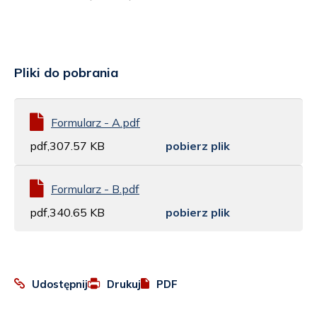
Pliki do pobrania
Formularz - A.pdf
pdf,307.57 KB
pobierz plik
Formularz - B.pdf
pdf,340.65 KB
pobierz plik
:
Otworzy
Udostępnij
Drukuj
PDF
Facebook
się
w