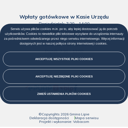
Wpłaty gotówkowe w Kasie Urzędu
Poniedziałek: 7:30 - 14:00
Serwis używa plików cookies m.in. po to, aby lepiej dostosować ją do potrzeb
Wtorek: 7:30 - 14:00
użytkowników. Cookies to niewielkie pliki tekstowe wysyłane do urządzenia internauty
Środa: 7:30 - 14:00
za pośrednictwem odwiedzanego przez niego serwisu internetowego. Więcej informacji
dostępnych jest w naszej
polityce strony internetowej i cookies
Otworzy
.
Czwartek: 7:30 - 14:00
się
Piątek: 7:30 - 13:00
w
nowej
AKCEPTUJĘ WSZYSTKIE PLIKI
COOKIES
karcie
AKCEPTUJĘ NIEZBĘDNE PLIKI
COOKIES
Menu
ZMIEŃ USTAWIENIA PLIKÓW
COOKIES
społecznościowe
środkowa
©Copyrights
2026
Gmina Lipie
stopka
Deklaracja dostępności
Mapa serwisu
Projekt i wykonanie:
Vobacom
Otworzy
Menu
się