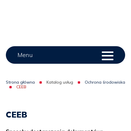
Main
Menu
Menu
serwisu
menu
Strona główna
Katalog usług
Ochrona środowiska
CEEB
Ścieżka
nawigacyjna
CEEB