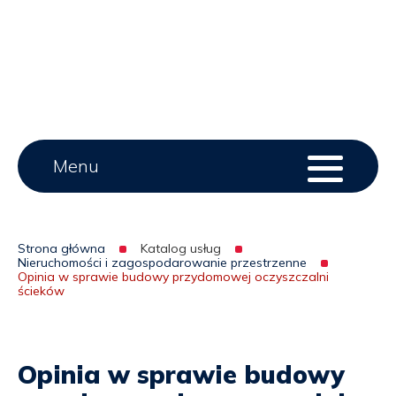
Main
Menu
Menu
serwisu
menu
Strona główna
Katalog usług
Nieruchomości i zagospodarowanie przestrzenne
Ścieżka
Opinia w sprawie budowy przydomowej oczyszczalni
ścieków
nawigacyjna
Opinia w sprawie budowy