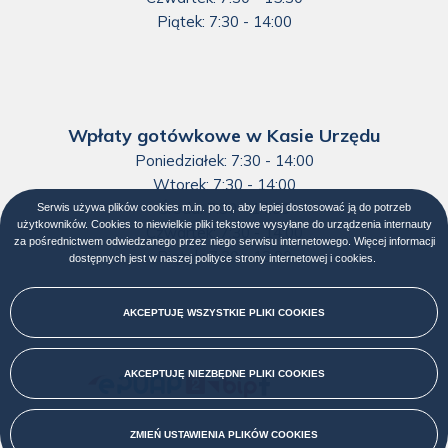
Piątek: 7:30 - 14:00
Wpłaty gotówkowe w Kasie Urzędu
Poniedziałek: 7:30 - 14:00
Wtorek: 7:30 - 14:00
Środa: 7:30 - 14:00
Serwis używa plików cookies m.in. po to, aby lepiej dostosować ją do potrzeb
użytkowników. Cookies to niewielkie pliki tekstowe wysyłane do urządzenia internauty
Czwartek: 7:30 - 14:00
za pośrednictwem odwiedzanego przez niego serwisu internetowego. Więcej informacji
Piątek: 7:30 - 13:00
dostępnych jest w naszej
polityce strony internetowej i cookies
Otworzy
.
się
w
nowej
AKCEPTUJĘ WSZYSTKIE PLIKI
COOKIES
karcie
AKCEPTUJĘ NIEZBĘDNE PLIKI
COOKIES
Menu
społecznościowe
ZMIEŃ USTAWIENIA PLIKÓW
COOKIES