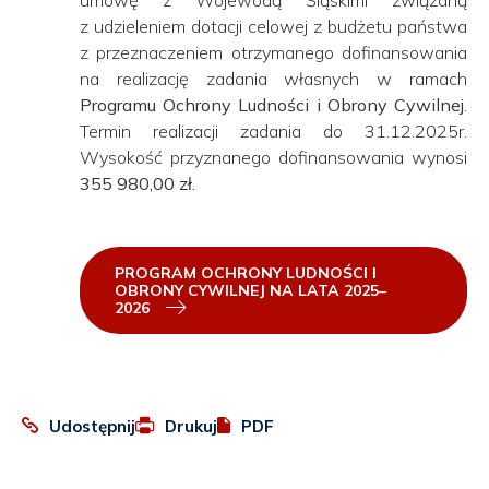
z udzieleniem dotacji celowej z budżetu państwa
z przeznaczeniem otrzymanego dofinansowania
na realizację zadania własnych w ramach
Programu Ochrony Ludności i Obrony Cywilnej
.
Termin realizacji zadania do 31.12.2025r.
Wysokość przyznanego dofinansowania wynosi
355 980,00 zł.
PROGRAM OCHRONY LUDNOŚCI I
OBRONY CYWILNEJ NA LATA 2025–
2026
:
Otworzy
Udostępnij
Drukuj
PDF
Facebook
się
w
nowej