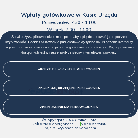
ZMIEŃ USTAWIENIA PLIKÓW
COOKIES
Wpłaty gotówkowe w Kasie Urzędu
Poniedziałek: 7:30 - 14:00
Wtorek: 7:30 - 14:00
Środa: 7:30 - 14:00
Czwartek: 7:30 - 14:00
Piątek: 7:30 - 13:00
Menu
społecznościowe
środkowa
©Copyrights
2026
Gmina Lipie
stopka
Deklaracja dostępności
Mapa serwisu
Projekt i wykonanie:
Vobacom
Otworzy
Menu
się
w