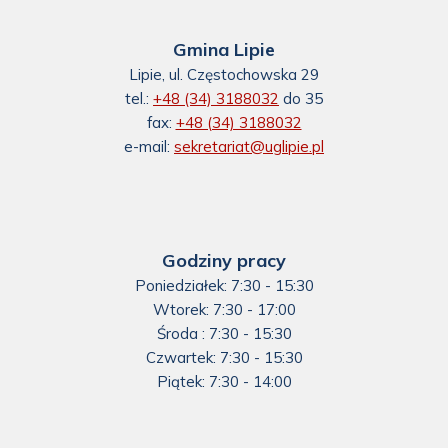
Gmina Lipie
Lipie, ul. Częstochowska 29
tel.:
+48 (34) 3188032
do 35
fax:
+48 (34) 3188032
e-mail:
sekretariat@uglipie.pl
Godziny pracy
Serwis używa plików cookies m.in. po to, aby lepiej dostosować ją do potrzeb
użytkowników. Cookies to niewielkie pliki tekstowe wysyłane do urządzenia internauty
Poniedziałek: 7:30 - 15:30
za pośrednictwem odwiedzanego przez niego serwisu internetowego. Więcej informacji
Wtorek: 7:30 - 17:00
dostępnych jest w naszej
polityce strony internetowej i cookies
Otworzy
.
się
Środa : 7:30 - 15:30
w
Czwartek: 7:30 - 15:30
nowej
AKCEPTUJĘ WSZYSTKIE PLIKI
COOKIES
karcie
Piątek: 7:30 - 14:00
AKCEPTUJĘ NIEZBĘDNE PLIKI
COOKIES