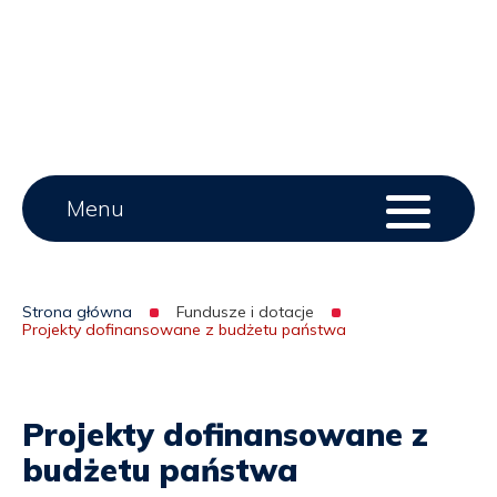
Main
Menu
Menu
serwisu
menu
Strona główna
Fundusze i dotacje
Projekty dofinansowane z budżetu państwa
Ścieżka
nawigacyjna
Projekty dofinansowane z
budżetu państwa