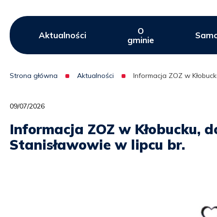
Stanisławowie
w
O
Menu
Aktualności
Samo
lipcu
gminie
serwisu
br.
|
Strona główna
Aktualności
Informacja ZOZ w Kłobucku
Ścieżka
UG
nawigacyjna
09/07/2026
Lipie
Informacja ZOZ w Kłobucku, 
Stanisławowie w lipcu br.