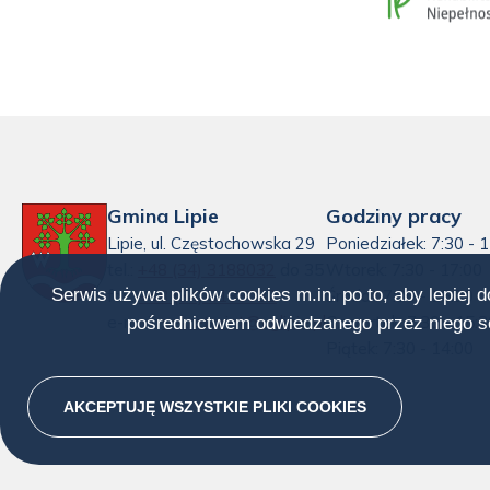
Gmina Lipie
Godziny pracy
Lipie, ul. Częstochowska 29
Poniedziałek: 7:30 - 
tel.:
+48 (34) 3188032
do 35
Wtorek: 7:30 - 17:00
Serwis używa plików cookies m.in. po to, aby lepiej 
fax:
+48 (34) 3188032
Środa : 7:30 - 15:30
e-mail:
sekretariat@uglipie.pl
Czwartek: 7:30 - 15:3
pośrednictwem odwiedzanego przez niego se
Piątek: 7:30 - 14:00
AKCEPTUJĘ WSZYSTKIE PLIKI
COOKIES