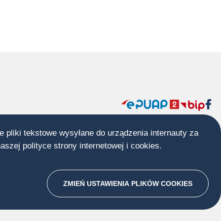
Menu
społecznościow
e pliki tekstowe wysyłane do urządzenia internauty za
środkowa
naszej
polityce strony internetowej i cookies
Otworzy
.
stopka
się
w
ZMIEŃ USTAWIENIA PLIKÓW
nowej
COOKIES
karcie