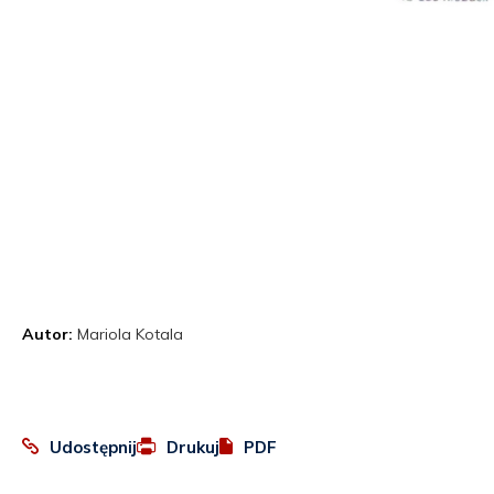
Autor:
Mariola Kotala
:
Otworzy
Udostępnij
Drukuj
PDF
Facebook
się
w